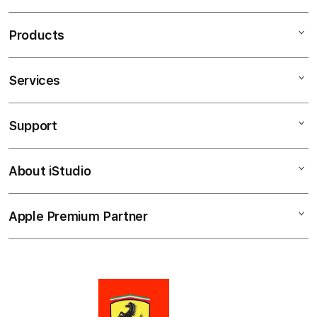
i
n
Products
g
l
e
Services
Mac
c
iPad
o
Support
AppleCare+
l
iPhone
u
Corporate
Watch
About iStudio
m
My Account
Demo Sessions
Music
n
Collection & DeTOGELry
Elush Service Provider
a
TV & Home
Apple Premium Partner
About Us
Returns & Exchanges
c
Financing Options
Accessories
c
Find an iStudio near you
Contact Us
Trade-in
o
Offers
Why Shop at iStudio
FAQ
r
Traveller’s Reservation
Elush Corporate Website
d
Privacy Policy