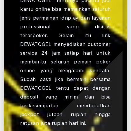
DEWATOGEL. Tentunya pecinta judi
kartu online bisa memainkan seluruh
jenis permainan idnplay dan layanan
professional yang disitus
ferarpoker. Selain itu link
DEWATOGEL menyediakan customer
service 24 jam setiap hari untuk
membantu seluruh pemain poker
online yang mengalami kendala.
Sudah pasti jika bermain bersama
DEWATOGEL tentu dapat dengan
deposit yang minim dan bisa
berkesempatan mendapatkan
jackpot jutaan rupiah hingga
ratusan juta rupiah hari ini.