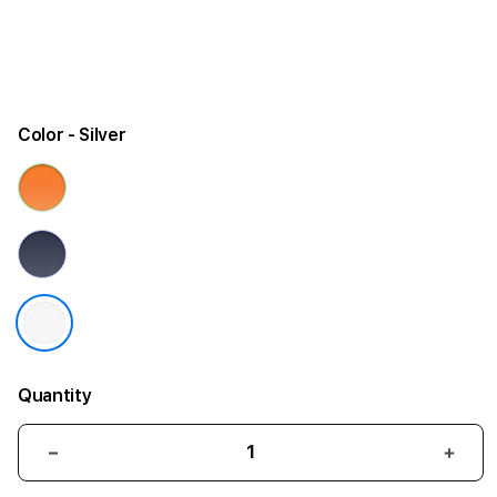
Color
- Silver
Quantity
Decrease
Incr
quantity
quant