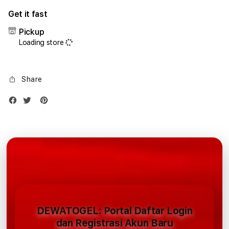
for
for
Get it fast
iPhone
iPho
17
17
Pickup
Air
Air
Loading store
1TB
1TB
Silver
Silve
Share
DEWATOGEL: Portal Daftar Login
dan Registrasi Akun Baru