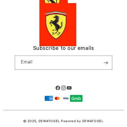
i
Site Terms of Use
o
n
Subscribe to our emails
Email
Facebook
Instagram
YouTube
Payment
methods
© 2025,
DEWATOGEL
Powered by DEWATOGEL